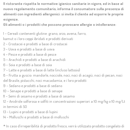
Il ristorante rispetta le normative igienico sanitarie in vigore, ed in base al
nuovo regolamento comunitario, informa il consumatore sulla presenza di
alimenti con ingredienti allergenici: si invita il cliente ad esporre le proprie
esigenze.
Gli alimenti o i prodotti che possono provocare allergie o intolleranze:
1 – Cereali contenenti glutine: grano, orzo, avena, farro,
kamut o i loro ceppi ibridati e prodotti derivati
2 – Crostacei e prodotti a base di crostacei
3 – Uova e prodotti a base di uova
4 – Pesce e prodotti a base di pesce
5 – Arachidi e prodotti a base di arachidi
6 – Soia e prodotti a base di soia
7 – Latte e prodotti a base di latte (incluso lattosio)
8 – Frutta a guscio: mandorle, nocciole, noci, noci di acagiù, noci di pecan, noci
del Brasile, pistacchi, noci macadamia, e i loro prodotti
9 – Sedano e prodotti a base di sedano
10 – Senape e prodotti a base di senape
11 – Semi di sesamo e prodotti a base di sesamo
12 – Anidride solforosa e solfiti in concentrazioni superiori a 10 mg/kg o 10 mg/Lt
in termini di SO
13 – Lupini e prodotti a base di lupini
14 – Molluschi e prodotti a base di molluschi
*
In caso d’irreperibilità di prodotto fresco, verrà utilizzato prodotto congelato di