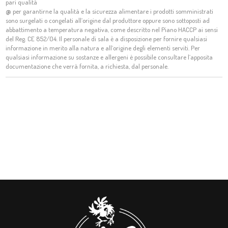
pari qualità
@
per garantirne la qualità e la sicurezza alimentare i prodotti somministrati
sono surgelati o congelati all’origine dal produttore oppure sono sottoposti ad
abbattimento a temperatura negativa, come descritto nel Piano HACCP ai sensi
del Reg. CE 852/04. Il personale di sala è a disposizione per fornire qualsiasi
informazione in merito alla natura e all’origine degli elementi serviti. Per
qualsiasi informazione su sostanze e allergeni è possibile consultare l’apposita
documentazione che verrà fornita, a richiesta, dal personale.